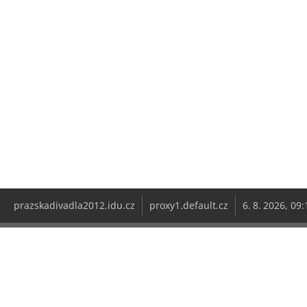
prazskadivadla2012.idu.cz
proxy1.default.cz
6. 8. 2026, 09